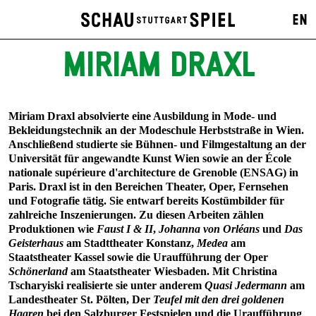
EN
MIRIAM DRAXL
Miriam Draxl absolvierte eine Ausbildung in Mode- und
Bekleidungstechnik an der Modeschule Herbststraße in Wien.
Anschließend studierte sie Bühnen- und Filmgestaltung an der
Universität für angewandte Kunst Wien sowie an der École
nationale supérieure d'architecture de Grenoble (ENSAG) in
Paris. Draxl ist in den Bereichen Theater, Oper, Fernsehen
und Fotografie tätig. Sie entwarf bereits Kostümbilder für
zahlreiche Inszenierungen. Zu diesen Arbeiten zählen
Produktionen wie
Faust I & II
,
Johanna von Orléans
und
Das
Geisterhaus
am Stadttheater Konstanz,
Medea
am
Staatstheater Kassel sowie die Uraufführung der Oper
Schönerland
am Staatstheater Wiesbaden. Mit Christina
Tscharyiski realisierte sie unter anderem
Quasi Jedermann
am
Landestheater St. Pölten, Der
Teufel mit den drei goldenen
Haaren
bei den Salzburger Festspielen und die Uraufführung