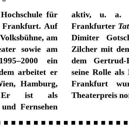
 Hochschule für
issar Brix im
 Frankfurt. Auf
Frankfurter
Tat
r Volksbühne, am
Dimiter Gotsc
heater sowie am
Zilcher mit de
 1995–2000 ein
dem Gertrud-E
dem arbeitet er
seine Rolle al
 Wien, Hamburg,
Frankfurt wu
 Er ist als
Theaterpreis no
 und Fernsehen