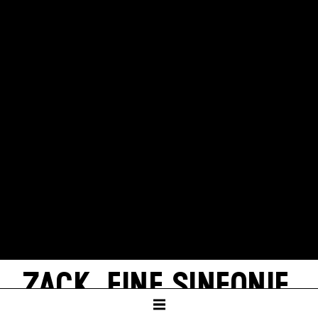
ZACK. EINE SINFONIE.
Texte von Daniil Charms