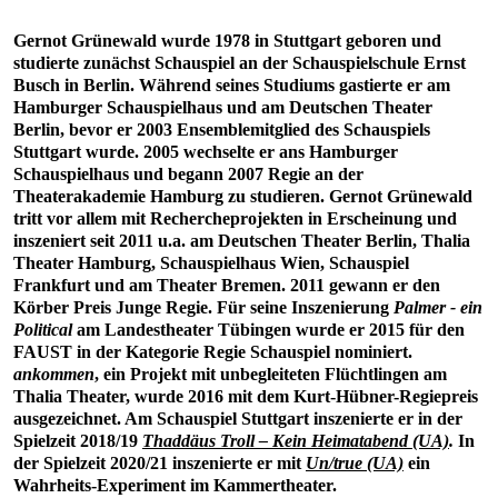
Gernot Grünewald wurde 1978 in Stuttgart geboren und
studierte zunächst Schauspiel an der Schauspielschule Ernst
Busch in Berlin. Während seines Studiums gastierte er am
Hamburger Schauspielhaus und am Deutschen Theater
Berlin, bevor er 2003 Ensemblemitglied des Schauspiels
Stuttgart wurde. 2005 wechselte er ans Hamburger
Schauspielhaus und begann 2007 Regie an der
Theaterakademie Hamburg zu studieren. Gernot Grünewald
tritt vor allem mit Rechercheprojekten in Erscheinung und
inszeniert seit 2011 u.a. am Deutschen Theater Berlin, Thalia
Theater Hamburg, Schauspielhaus Wien, Schauspiel
Frankfurt und am Theater Bremen. 2011 gewann er den
Körber Preis Junge Regie. Für seine Inszenierung
Palmer - ein
Political
am Landestheater Tübingen wurde er 2015 für den
FAUST in der Kategorie Regie Schauspiel nominiert.
ankommen
, ein Projekt mit unbegleiteten Flüchtlingen am
Thalia Theater, wurde 2016 mit dem Kurt-Hübner-Regiepreis
ausgezeichnet. Am Schauspiel Stuttgart inszenierte er in der
Spielzeit 2018/19
Thaddäus Troll – Kein Heimatabend (UA)
.
In
der Spielzeit 2020/21 inszenierte er mit
Un/true (UA)
ein
Wahrheits-Experiment im Kammertheater.