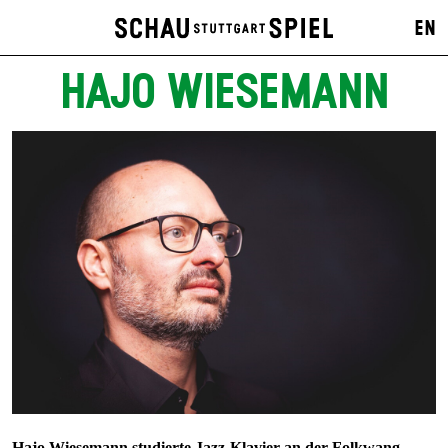
EN
HAJO WIESEMANN
Hajo Wiesemann studierte Jazz-Klavier an der Folkwang