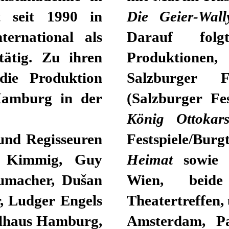
bt seit 1990 in
Die Geier-Wall
ternational als
Darauf fol
tätig. Zu ihren
Produktionen
die Produktion
Salzburger 
amburg in der
(Salzburger Fe
König Ottoka
 und Regisseuren
Festspiele/Bur
n Kimmig, Guy
Heimat
sowie
humacher, Dušan
Wien, beide
, Ludger Engels
Theatertreffen,
elhaus Hamburg,
Amsterdam, Par