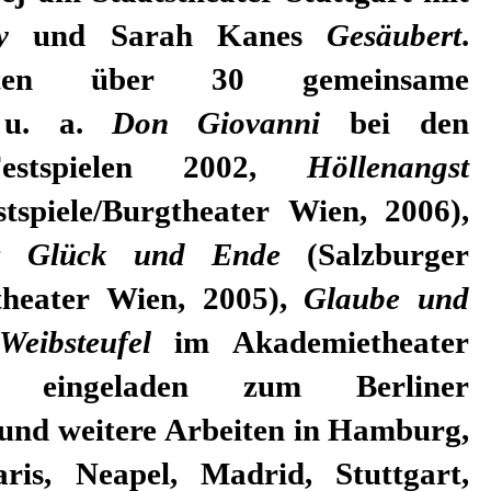
y
und Sarah Kanes
Gesäubert
.
gten über 30 gemeinsame
, u. a.
Don Giovanni
bei den
Festspielen 2002,
Höllenangst
stspiele/Burgtheater Wien, 2006),
rs Glück und Ende
(Salzburger
gtheater Wien, 2005),
Glaube und
Weibsteufel
im Akademietheater
 eingeladen zum Berliner
 und weitere Arbeiten in Hamburg,
is, Neapel, Madrid, Stuttgart,