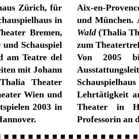
aus Zürich, für
Aix-en-Provenc
hauspielhaus in
und München.
Theater Bremen,
Wald
(Thalia Th
r und Schauspiel
zum Theatertref
d am Teatre del
Von 2005 bi
eiten mit Johann
Ausstattungs
halia Theater
Schauspielh
eater Wien und
Lehrtätigkeit 
tspielen 2003 in
Theater in H
Hannover.
Professorin an 