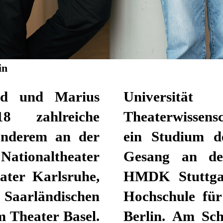
in
ld
und
Marius
Universitä
18 zahlreiche
 Schötz absolvierte
 anderem an der
omposition und
Nationaltheater
furt und der
ater Karlsruhe,
elregie an der
aarländischen
 Ernst Busch in
 Theater Basel.
entwickelte das