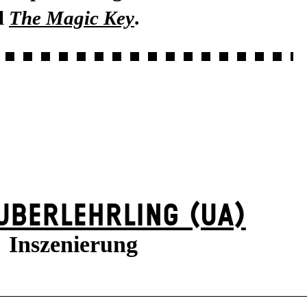
l
The Magic Key
.
UBER­LEHRLING (UA)
Inszenierung