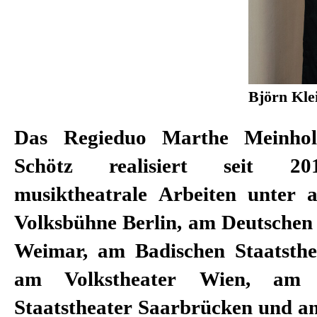
Björn Kle
Das Regieduo
Marthe Meinho
Schötz
realisiert seit 20
Theaterwissenschaft. Marius
musiktheatrale Arbeiten unter
ein Studium der klassischen K
Volksbühne Berlin, am Deutschen 
Gesang an der HfMDK Frank
Weimar, am Badischen Staatsthe
HMDK Stuttgart sowie Schauspi
am Volkstheater Wien, am S
Hochschule für Schauspielkunst
Staatstheater Saarbrücken und am
Berlin. Am Schauspiel Stuttgart 