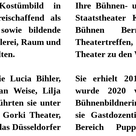
Kostümbild in
Ihre Bühnen- 
eischaffend als
Staatstheater
sowie bildende
Bühnen Be
alerei, Raum und
Theatertreffen,
lten.
Theater zu den 
e Lucia Bihler,
Sie erhielt 2
an Weise, Lilja
wurde 2020 
hrten sie unter
Bühnenbildnerin
 Gorki Theater,
sie Gastdozen
as Düsseldorfer
Bereich Pup