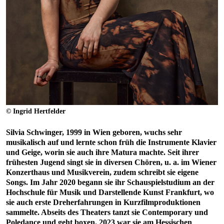
© Ingrid Hertfelder
Silvia Schwinger, 1999 in Wien geboren, wuchs sehr
musikalisch auf und lernte schon früh die Instrumente Klavier
und Geige, worin sie auch ihre Matura machte. Seit ihrer
frühesten Jugend singt sie in diversen Chören, u. a. im Wiener
Konzerthaus und Musikverein, zudem schreibt sie eigene
Songs. Im Jahr 2020 begann sie ihr Schauspielstudium an der
Hochschule für Musik und Darstellende Kunst Frankfurt, wo
sie auch erste Dreherfahrungen in Kurzfilmproduktionen
sammelte. Abseits des Theaters tanzt sie Contemporary und
Poledance und geht boxen. 2023 war sie am Hessischen