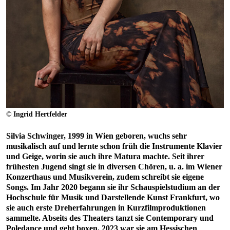
© Ingrid Hertfelder
Silvia Schwinger, 1999 in Wien geboren, wuchs sehr
musikalisch auf und lernte schon früh die Instrumente Klavier
und Geige, worin sie auch ihre Matura machte. Seit ihrer
frühesten Jugend singt sie in diversen Chören, u. a. im Wiener
Konzerthaus und Musikverein, zudem schreibt sie eigene
Songs. Im Jahr 2020 begann sie ihr Schauspielstudium an der
Hochschule für Musik und Darstellende Kunst Frankfurt, wo
sie auch erste Dreherfahrungen in Kurzfilmproduktionen
sammelte. Abseits des Theaters tanzt sie Contemporary und
Poledance und geht boxen. 2023 war sie am Hessischen