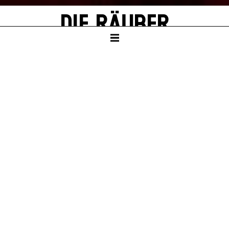
DIE RÄUBER
von Friedrich Schiller
Mit Texten von Thomas Melle
SCHAUSPIELHAUS
Ab Klasse 8
Dauer – ca. 2:30 Std., eine Pause nach 1:10 Std.
PREMIERE
Sa – 04. Jul 26
KARTEN
So – 04. Okt 26, 19:30
Mo – 12. Okt 26, 19:30