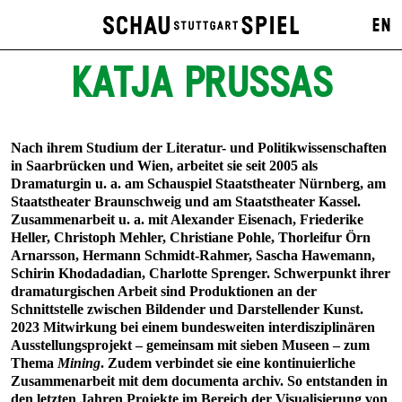
EN
KATJA PRUSSAS
Nach ihrem Studium der Literatur- und Politikwissenschaften
in Saarbrücken und Wien, arbeitet sie seit 2005 als
Dramaturgin u. a. am Schauspiel Staatstheater Nürnberg, am
Staatstheater Braunschweig und am Staatstheater Kassel.
Zusammenarbeit u. a. mit Alexander Eisenach, Friederike
Heller, Christoph Mehler, Christiane Pohle, Thorleifur Örn
Arnarsson, Hermann Schmidt-Rahmer, Sascha Hawemann,
Schirin Khodadadian, Charlotte Sprenger. Schwerpunkt ihrer
dramaturgischen Arbeit sind Produktionen an der
Schnittstelle zwischen Bildender und Darstellender Kunst.
2023 Mitwirkung bei einem bundesweiten interdisziplinären
Ausstellungsprojekt – gemeinsam mit sieben Museen – zum
Thema
Mining
. Zudem verbindet sie eine kontinuierliche
Zusammenarbeit mit dem documenta archiv. So entstanden in
den letzten Jahren Projekte im Bereich der Visualisierung von