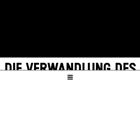
DIE VER­WAND­LUNG DES
GREGOR SAMSUNG
von Franz Kafka, Wilke Weermann und einer
KI
KAMMERTHEATER