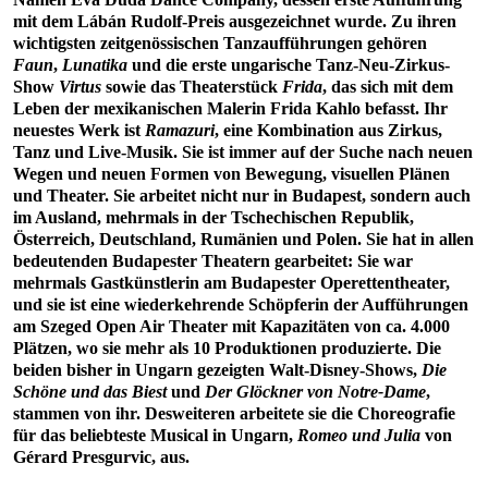
mit dem Lábán Rudolf-Preis ausgezeichnet wurde. Zu ihren
wichtigsten zeitgenössischen Tanzaufführungen gehören
Faun
,
Lunatika
und die erste ungarische Tanz-Neu-Zirkus-
Show
Virtus
sowie das Theaterstück
Frida
, das sich mit dem
Leben der mexikanischen Malerin Frida Kahlo befasst. Ihr
neuestes Werk ist
Ramazuri
, eine Kombination aus Zirkus,
Tanz und Live-Musik. Sie ist immer auf der Suche nach neuen
Wegen und neuen Formen von Bewegung, visuellen Plänen
und Theater. Sie arbeitet nicht nur in Budapest, sondern auch
im Ausland, mehrmals in der Tschechischen Republik,
Österreich, Deutschland, Rumänien und Polen. Sie hat in allen
bedeutenden Budapester Theatern gearbeitet: Sie war
mehrmals Gastkünstlerin am Budapester Operettentheater,
und sie ist eine wiederkehrende Schöpferin der Aufführungen
am Szeged Open Air Theater mit Kapazitäten von ca. 4.000
Plätzen, wo sie mehr als 10 Produktionen produzierte. Die
beiden bisher in Ungarn gezeigten Walt-Disney-Shows,
Die
Schöne und das Biest
und
Der Glöckner von Notre-Dame
,
stammen von ihr. Desweiteren arbeitete sie die Choreografie
für das beliebteste Musical in Ungarn,
Romeo und Julia
von
Gérard Presgurvic, aus.