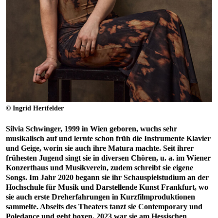
© Ingrid Hertfelder
Silvia Schwinger, 1999 in Wien geboren, wuchs sehr
musikalisch auf und lernte schon früh die Instrumente Klavier
und Geige, worin sie auch ihre Matura machte. Seit ihrer
frühesten Jugend singt sie in diversen Chören, u. a. im Wiener
Konzerthaus und Musikverein, zudem schreibt sie eigene
Songs. Im Jahr 2020 begann sie ihr Schauspielstudium an der
Hochschule für Musik und Darstellende Kunst Frankfurt, wo
sie auch erste Dreherfahrungen in Kurzfilmproduktionen
sammelte. Abseits des Theaters tanzt sie Contemporary und
Poledance und geht boxen. 2023 war sie am Hessischen