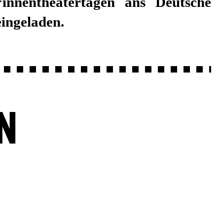
innentheatertagen ans Deutsche
eingeladen.
N