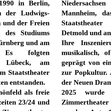
1990 in Berlin,
Niedersachse
an der Ludwigs-
Mannheim, das
 und der Freien
Staatstheater
d des Studiums
Detmold und an
 Nürnberg und am
Ihre Inszenier
. Es folgten
musikalisch, o
er Lübeck, am
geprägt von ei
m Staatstheater
zur Popkultur. 
ten entstanden.
der Neuen Dram
önfeld als freie
2025 wurde
zeiten 23/24 und
Zimmertheater