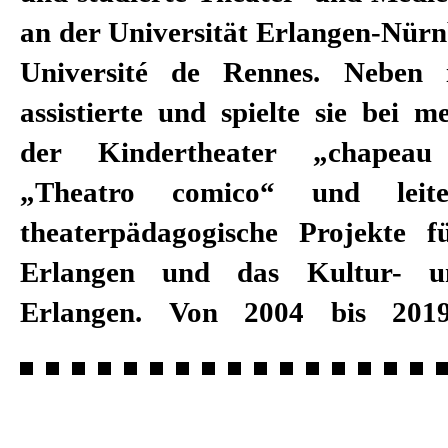
an der Universität Erlangen-Nürn
Kooperationspartner und Auft
Université de Rennes. Neben
dabei u. a. das Junge Ensemble S
assistierte und spielte sie bei 
das Forum der Kult
der Kindertheater „chapea
Mehrgenerationenhaus West, de
„Theatro comico“ und leite
Wohlfahrtsverband und die Stad
theaterpädagogische Projekte 
Seit der Spielzeit 2019/20 ist A
Erlangen und das Kultur- un
Erlangen. Von 2004 bis 2019