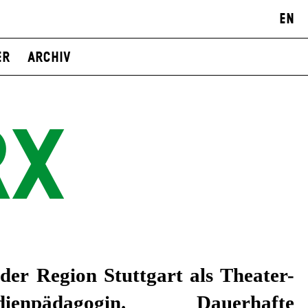
EN
er
Archiv
RX