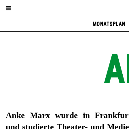
Spielplan
Karten / Abos
Dialog
Monatsplan
A
Anke Marx wurde in Frankfur
freiberuflich in der Region Stuttg
und studierte Theater- und Medie
und Medienpädagogin. 