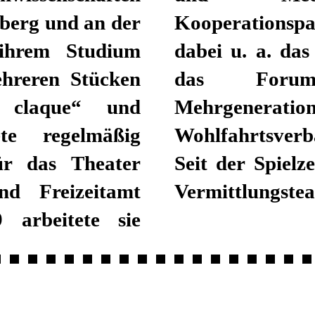
berg und an der
raggeber waren
 ihrem Studium
tuttgart (JES),
mehreren Stücken
uren, das
u claque“ und
r paritätische
te regelmäßig
t Sindelfingen.
für das Theater
nke Marx fest im
d Freizeitamt
Vermittlungstea
 arbeitete sie