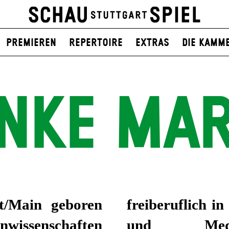
Premieren
Repertoire
Extras
Die Kamm
NKE MA
t/Main geboren
art als Theater-
nwissenschaften
Dauerhafte