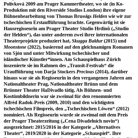
Polívková 2009 am Prager Kammertheater, wo sie (in Ko-
Produktion mit den Riverside Studios London) ihre eigene
Bühnenbearbeitung von Thomas Brussigs
Helden wie wir
zur
tschechischen Erstaufführung brachte. Gegenwärtig ist sie
Hausregisseurin am Prager Theater Studio Hrdinů („Studio
der Helden“), das unter anderem zwei ihrer internationalen
Theaterprojekte produziert hat,
Skugga Baldur
(2015) und
Moonstone
(2022), basierend auf den gleichnamigen Romanen
von Sjón und unter Mitwirkung tschechischer und
isländischer Künstler*innen. Am Schauspielhaus Zürich
inszenierte sie im Rahmen des „Transit-Festivals“ die
Uraufführung von Darja Stockers
Precious
(2014), darüber
hinaus war sie als Regisseurin in den vergangenen Jahren am
Nationaltheater Prag, Nationaltheater Brünn und dem
Brünner Theater HaDivadlo tätig. Als Bühnen- und
Kostümbildnerin war sie zweimal für den renommierten
Alfréd Radok-Preis (2009, 2010) und den wichtigsten
tschechischen Filmpreis, den „Tschechischen Löwen“ (2012)
nominiert. Als Regisseurin wurde sie zweimal mit dem Preis
der Prager Theaterzeitung („Cena Divadelních novin“)
ausgezeichnet: 2015/2016 in der Kategorie „Alternatives
Theater“, 2019/2020 in der Kategorie „Schauspiel“. Ihre