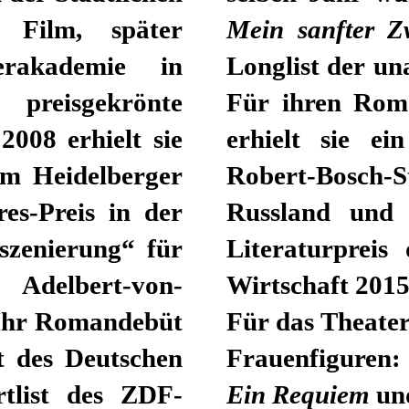
 Film, später
Mein sanfter Zw
erakademie in
Longlist der un
reisgekrönte
Für ihren Ro
2008 erhielt sie
erhielt sie ei
m Heidelberger
Robert-Bosch
es-Preis in der
Russland und
szenierung“ für
Literaturpreis
Adelbert-von-
Wirtschaft 2015
 Ihr Romandebüt
Für das Theater 
t des Deutschen
Frauenfiguren
rtlist des ZDF-
Ein Requiem
u