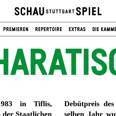
Premieren
Repertoire
Extras
Die Kamm
HARATIS
83 in Tiflis,
Debütpreis de
 der Staatlichen
selben Jahr wu