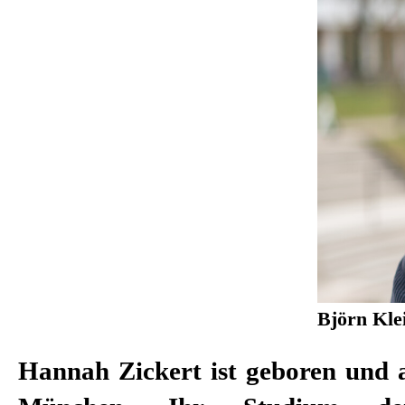
Björn Kle
Hannah Zickert ist geboren und 
Stuttgart wo sie u.a. mit Michae