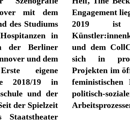
 Szenografie
i arbeitete. Ihr
nover mit dem
n Arbeiten: Seit
nd des Studiums
gehend in
 Hospitanzen in
 Tanke Hannover
n der Berliner
v und beteiligt
annover und dem
kollaborativen
Erste eigene
Aus einer queer-
sie 2018/19 in
st sie sich mit
schule und der
in nachhaltigen
eit der Spielzeit
Arbeitsprozesse
s Staatstheater