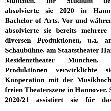
München. Ihr Studium der
Helf, Tine Becker und Florian Ett
absolvierte sie 2020 in Han
Engagement liegt im kollaborative
Bachelor of Arts. Vor und währe
2019 ist sie durch
absolvierte sie bereits mehrere
Künstler:innenkollektiven wie
diversen Produktionen, u.a. a
und dem CollColl Kollektiv akti
Schaubühne, am Staatstheater H
sich in prozessorientierten, 
Residenztheater München. 
Projekten im öffentlichen Raum. 
Produktionen verwirklichte 
feministischen Perspektive befas
Kooperation mit der Musikhoch
politisch-sozialen Kontexten 
freien Theaterszene in Hannover. S
2020/21 assistiert sie für da