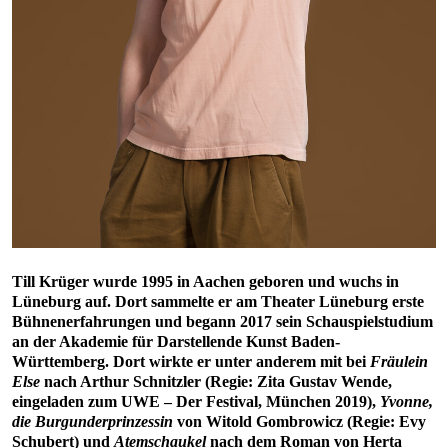
Till Krüger wurde 1995 in Aachen geboren und wuchs in
Lüneburg auf. Dort sammelte er am Theater Lüneburg erste
Bühnenerfahrungen und begann 2017 sein Schauspielstudium
an der Akademie für Darstellende Kunst Baden-
Württemberg. Dort wirkte er unter anderem mit bei
Fräulein
Else
nach Arthur Schnitzler (Regie: Zita Gustav Wende,
eingeladen zum UWE – Der Festival, München 2019),
Yvonne,
die Burgunderprinzessin
von Witold Gombrowicz (Regie: Evy
Schubert) und
Atemschaukel
nach dem Roman von Herta