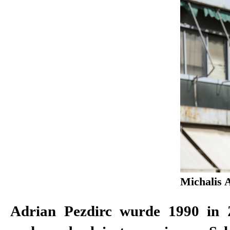
Michalis 
Adrian Pezdirc wurde 1990 in 
Dubrovnik Sommerfestivals un