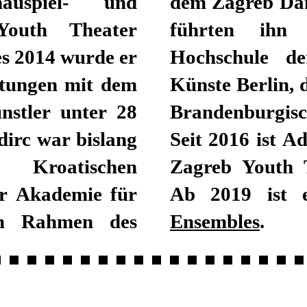
auspiel- und
sehen. Außerdem
Youth Theater
 die Zürcher
es 2014 wurde er
niversität der
stungen mit dem
 und die Berlin-
nstler unter 28
Wissenschaften.
dirc war bislang
 im Ensemble des
 Kroatischen
zkm) engagiert.
er Akademie für
Ab 2019 ist 
im Rahmen des
Ensembles
.