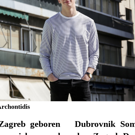
Archontidis
Zagreb geboren
d zusammen mit