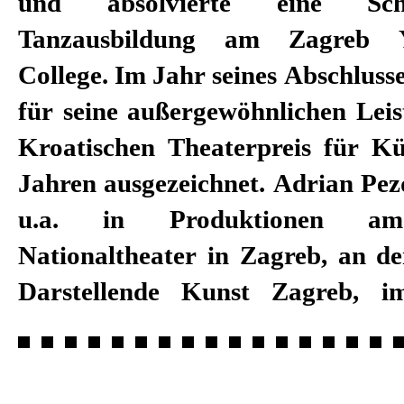
und absolvierte eine Sch
dem Zagreb Dance Ensemble zu 
Tanzausbildung am Zagreb 
führten ihn Workshops an
College. Im Jahr seines Abschluss
Hochschule der Künste, die U
für seine außergewöhnlichen Lei
Künste Berlin, das Goethe-Institut
Kroatischen Theaterpreis für Kü
Brandenburgische Akademie der 
Jahren ausgezeichnet. Adrian Pez
Seit 2016 ist Adrian Pezdirc fest
u.a. in Produktionen am
Zagreb Youth Theater Zagreb (
Nationaltheater in Zagreb, an d
Darstellende Kunst Zagreb, 