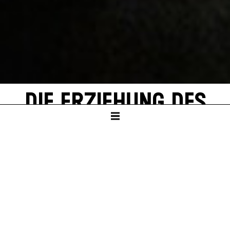
DIE ERZIEHUNG DES
RUDOLF STEINER
von Dead Centre
SCHAUSPIELHAUS
Ab Klasse 9