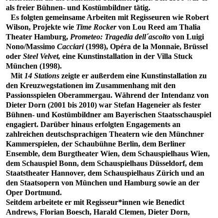
als freier Bühnen- und Kostümbildner tätig.
Es folgten gemeinsame Arbeiten mit Regisseuren wie Robert
Wilson, Projekte wie
Time Rocker
von Lou Reed am Thalia
Theater Hamburg,
Prometeo: Tragedia dell´ascolto
von Luigi
Nono/Massimo
Cacciari
(1998), Opéra de la Monnaie, Brüssel
oder
Steel Velvet,
eine Kunstinstallation in der Villa Stuck
München (1998).
Mit
14 Stations
zeigte er außerdem eine Kunstinstallation zu
den Kreuzwegstationen im Zusammenhang mit den
Passionsspielen Oberammergau. Während der Intendanz von
Dieter Dorn (2001 bis 2010) war Stefan Hageneier als fester
Bühnen- und Kostümbildner am Bayerischen Staatsschauspiel
engagiert. Darüber hinaus erfolgten Engagements an
zahlreichen deutschsprachigen Theatern wie den Münchner
Kammerspielen, der Schaubühne Berlin, dem Berliner
Ensemble, dem Burgtheater Wien, dem Schauspielhaus Wien,
dem Schauspiel Bonn, dem Schauspielhaus Düsseldorf, dem
Staatstheater Hannover, dem Schauspielhaus Zürich und an
den Staatsopern von München und Hamburg sowie an der
Oper Dortmund.
Seitdem arbeitete er mit Regisseur*innen wie Benedict
Andrews, Florian Boesch, Harald Clemen, Dieter Dorn,