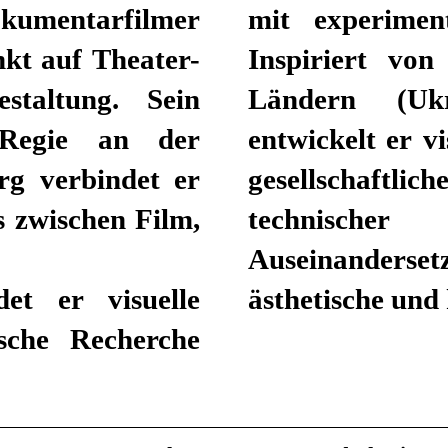
okumentarfilmer
mit experiment
kt auf Theater-
Inspiriert von
staltung. Sein
Ländern (Ukr
-Regie an der
entwickelt er vi
g verbindet er
gesellschaftli
s zwischen Film,
technische
Auseinanderset
det er visuelle
ästhetische und 
sche Recherche