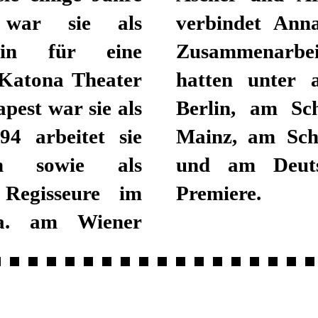
, war sie als
verbindet Anna
rin für eine
Zusammenarbe
m Katona Theater
hatten unter 
est war sie als
Berlin, am Sch
94 arbeitet sie
Mainz, am Scha
in sowie als
und am Deuts
 Regisseure im
Premiere.
 a. am Wiener