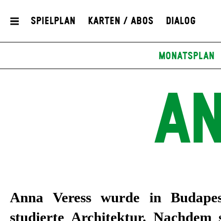
Spielplan
Karten / Abos
Dialog
Monatsplan
AN
Anna Veress wurde in Budape
Burgtheater und Berliner Ense
studierte Architektur. Nachdem s