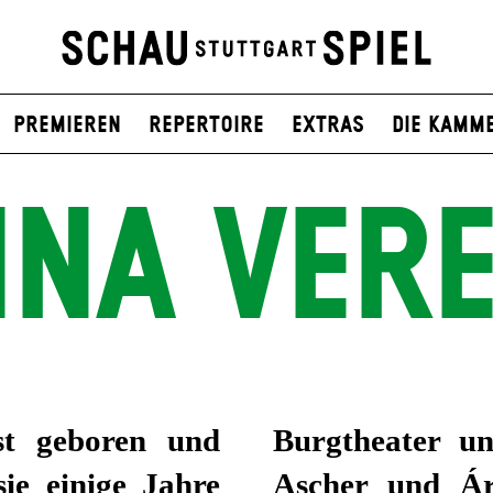
Premieren
Repertoire
Extras
Die Kamm
NA VER
st geboren und
mble mit Tamás
ie einige Jahre
Ascher und Ár