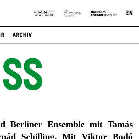
EN
er
Archiv
ESS
pád Schilling. Mit
Viktor Bodó