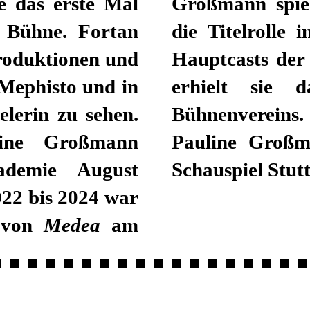
e das erste Mal
Großmann spiel
r Bühne. Fortan
die Titelrolle 
produktionen und
Hauptcasts de
Mephisto und in
erhielt sie 
elerin zu sehen.
Bühnenvereins.
ine Großmann
Pauline Großm
ademie August
Schauspiel Stutt
022 bis 2024 war
n von
Medea
am