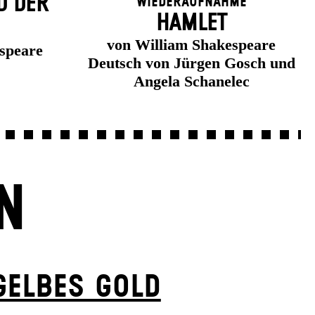
D DER
Wiederaufnahme
HAMLET
von William Shakespeare
speare
Deutsch von Jürgen Gosch und
Angela Schanelec
N
GELBES GOLD