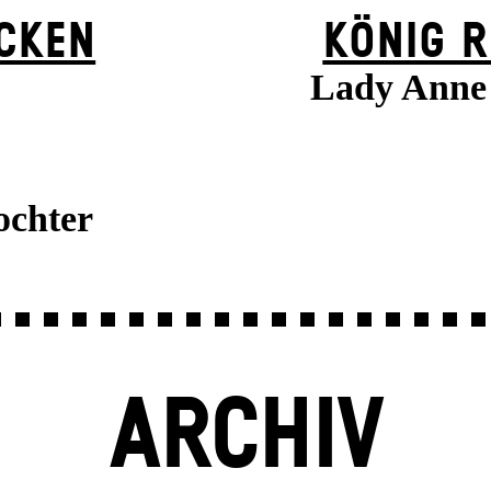
ÜCKEN
KÖNIG R
Lady Anne 
ochter
ARCHIV