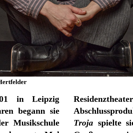
Hertfelder
01 in Leipzig
Residenzth
hren begann sie
Abschlussprod
er Musikschule
Troja
spielte s