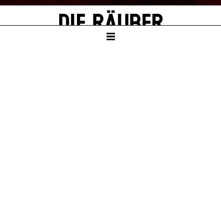
DIE RÄUBER
von Friedrich Schiller
Mit Texten von Thomas Melle
SCHAUSPIELHAUS
Ab Klasse 8
Dauer – ca. 2:30 Std., eine Pause nach 1:10 Std.
PREMIERE
Sa – 04. Jul 26
KARTEN
So – 04. Okt 26, 19:30
Mo – 12. Okt 26, 19:30