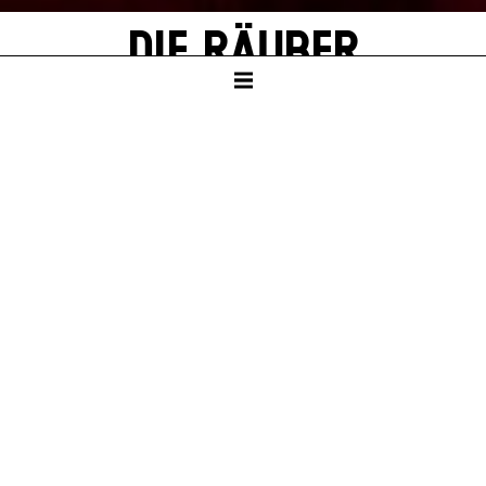
DIE RÄUBER
von Friedrich Schiller
Mit Texten von Thomas Melle
SCHAUSPIELHAUS
Ab Klasse 8
Dauer – ca. 2:30 Std., eine Pause nach 1:10 Std.
PREMIERE
Sa – 04. Jul 26
KARTEN
So – 04. Okt 26, 19:30
Mo – 12. Okt 26, 19:30