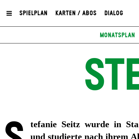
Spielplan
Karten / Abos
Dialog
Monatsplan
STE
tefanie Seitz wurde in St
a. am Thalia Theater Hamburg
und studierte nach ihrem A
Hannover, Residenztheater Mü