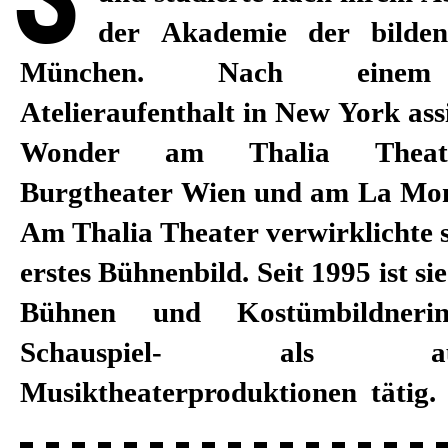
S
der Akademie der bilde
Theater Berlin, Theater Bas
München. Nach einem e
Schauspielhaus, Schauspiel Fr
Atelieraufenthalt in New York assi
National de Bordeaux, Salzburge
Wonder am Thalia Theat
Burgtheater Wien und am La Monn
Am Thalia Theater verwirklichte s
erstes Bühnenbild. Seit 1995 ist sie
Bühnen und Kostümbildneri
Schauspiel- als 
Musiktheaterproduktionen tätig. 