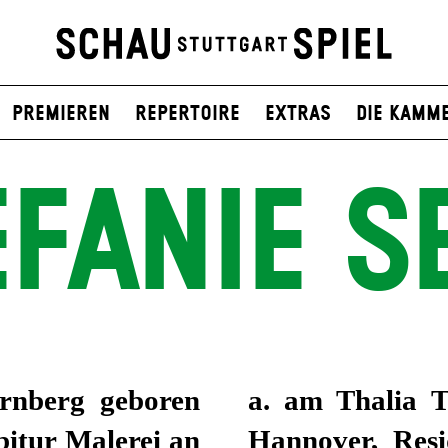
Premieren
Repertoire
Extras
Die Kamm
FANIE S
arnberg geboren
, Schauspielhaus
bitur Malerei an
nchen, Deutschen