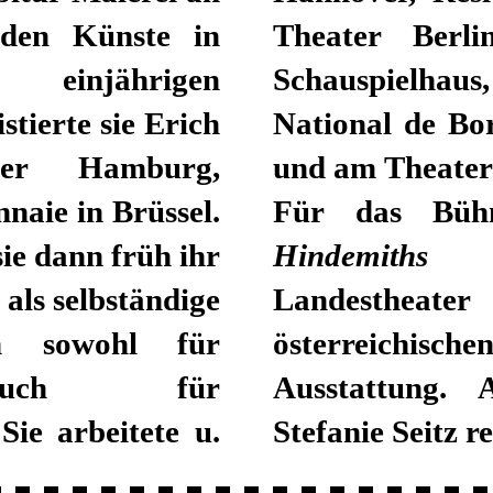
nden Künste in
el, Düsseldorfer
injährigen
ankfurt, Opera
stierte sie Erich
r Landestheater
er Hamburg,
und am Theater
aie in Brüssel.
Für das Büh
ie dann früh ihr
Hindemiths
 als selbständige
Landestheate
n sowohl für
österreichische
auch für
Ausstattung. 
Sie arbeitete u.
Stefanie Seitz 