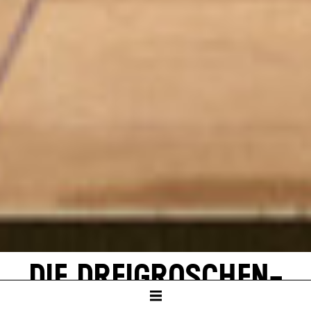
DIE DREI­GROSCHEN­