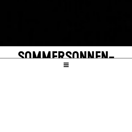
SOMMER­SONNEN­
WENDE
von Roland Schimmelpfennig
SCHAUSPIELHAUS
Ab Klasse 9
Dauer – ca. 1:25 Std., keine Pause