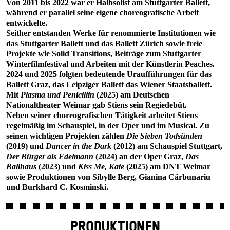
Von 2011 bis 2022 war er Halbsolist am Stuttgarter Ballett,
während er parallel seine eigene choreografische Arbeit
entwickelte.
Seither entstanden Werke für renommierte Institutionen wie
das Stuttgarter Ballett und das Ballett Zürich sowie freie
Projekte wie Solid Transitions, Beiträge zum Stuttgarter
Winterfilmfestival und Arbeiten mit der Künstlerin Peaches.
2024 und 2025 folgten bedeutende Uraufführungen für das
Ballett Graz, das Leipziger Ballett das Wiener Staatsballett.
Mit
Plasma und Penicillin
(2025) am Deutschen
Nationaltheater Weimar gab Stiens sein Regiedebüt.
Neben seiner choreografischen Tätigkeit arbeitet Stiens
regelmäßig im Schauspiel, in der Oper und im Musical. Zu
seinen wichtigen Projekten zählen
Die Sieben Todsünden
(2019) und
Dancer in the Dark
(2012) am Schauspiel Stuttgart,
Der Bürger als Edelmann
(2024) an der Oper Graz,
Das
Ballhaus
(2023) und
Kiss Me, Kate
(2025) am DNT Weimar
sowie Produktionen von Sibylle Berg, Gianina Cărbunariu
und Burkhard C. Kosminski.
PRODUKTIONEN