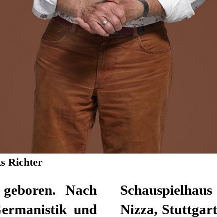
s Richter
geboren. Nach
e u.a. in Lyon,
Germanistik und
n 1987 bis 2005