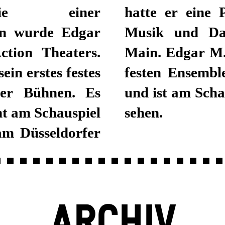
owie einer
 Hochschule für
en wurde Edgar
t Frankfurt am
tion Theaters.
inige Jahre zum
in erstes festes
eaters Mannheim
er Bühnen. Es
und ist am Scha
nt am Schauspiel
sehen.
am Düsseldorfer
ARCHIV