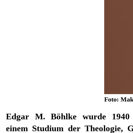
Foto: Mak
Edgar M. Böhlke wurde 1940 
Schauspielhaus sowie Gastverträg
einem Studium der Theologie, 
Nizza, Stuttgart und München. Vo