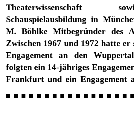
Theaterwissenschaft s
hatte er eine Professur an der
Schauspielausbildung in Münch
Musik und Darstellende Kuns
M. Böhlke Mitbegründer des Ac
Main. Edgar M. Böhlke gehörte e
Zwischen 1967 und 1972 hatte er se
festen Ensemble des Nationalth
Engagement an den Wuppertal
folgten ein 14-jähriges Engageme
Frankfurt und ein Engagement 