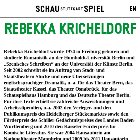
EN
REBEKKA KRICHELDORF
Rebekka Kricheldorf wurde 1974 in Freiburg geboren und
studierte Romanistik an der Humboldt-Universität Berlin und
„Szenisches Schreiben“ an der Universität der Künste Berlin.
Seit 2002 schreibt sie im Auftrag von Stadt- und
Staatstheatern Stücke und neue Übersetzungen
englischsprachiger Dramatik, u. a. für das Theater Bern, das
Staatstheater Kassel, das Theater Osnabrück, für das
Schauspielhaus Hamburg und das Deutsche Theater Berlin.
Für ihre Texte erhielt sie zahlreiche Auszeichnungen und
Arbeitsstipendien, u.a. 2002 den Verleger- und den
Publikumspreis des Heidelberger Stückemarktes sowie den
Förderpreis des Schiller-Gedächtnispreises des Landes Baden-
Württemberg und 2010 den Kasseler Förderpreis für
Komische Literatur. Sie war 2004 Hausautorin am
Nationaltheater Mannheim und 2009 bis 2011 Hausautorin,