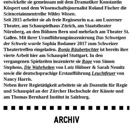
entwickelte sie gemeinsam mit dem Dramatiker Konstantin
Küspert und dem Wissenschaftsjournalist Roland Fischer die
Sciencetainmentreihe
Wildes Wissen
.
Seit 2015 arbeitet sie als freie Regisseurin u.a. am Luzerner
Theater, am Schauspielhaus Zürich, am Staatstheater
Nürnberg, an den Bühnen Bern und mehrfach am Theater St.
Gallen. Mit ihrer Uraufführungsinszenierung
Das Schweigen
der Schweiz
wurde Sophia Bodamer 2017 zum Schweizer
Theatertreffen eingeladen.
Ronja Räubertochter
ist bereits ihre
vierte Arbeit hier am Schauspiel Stuttgart. In den
vergangenen Spielzeiten inszenierte sie
Rage
von Simon
Stephens,
Die Wahrheiten
von Lutz Hübner & Sarah Nemitz
sowie die deutschsprachige Erstaufführung
Leuchtfeuer
von
Nancy Harris.
Neben ihrer Regietätigkeit arbeitete sie als Dozentin für Regie
und Schauspiel an der Zürcher Hochschule der Künste und
am Thomas Bernhard Institut in Salzburg.
ARCHIV