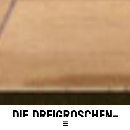
DIE DREI­GROSCHEN­