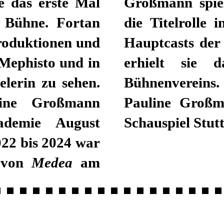
e das erste Mal
Großmann spiel
r Bühne. Fortan
die Titelrolle 
produktionen und
Hauptcasts de
Mephisto und in
erhielt sie 
elerin zu sehen.
Bühnenvereins.
ine Großmann
Pauline Großm
ademie August
Schauspiel Stutt
022 bis 2024 war
n von
Medea
am