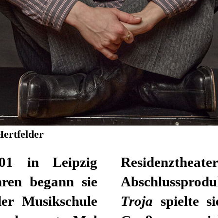
Hertfelder
01 in Leipzig
Residenzth
hren begann sie
Abschlussprod
er Musikschule
Troja
spielte s