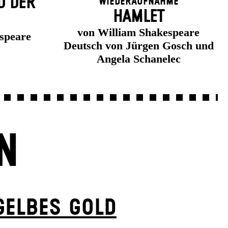
D DER
Wiederaufnahme
HAMLET
von William Shakespeare
speare
Deutsch von Jürgen Gosch und
Angela Schanelec
N
GELBES GOLD