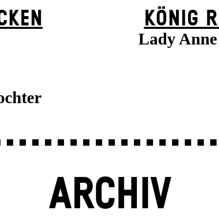
ÜCKEN
KÖNIG R
Lady Anne 
ochter
ARCHIV