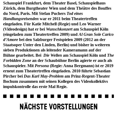
Schauspiel Frankfurt, dem Theater Basel, Schauspielhaus
Zürich, dem Burgtheater Wien und dem Théâtre des Bouffes
du Nord, Paris. Mit Stefan Puchers
Tod eines
Handlungsreisenden
war er 2011 beim Theatertreffen
eingeladen. Für Katie Mitchell (Regie) und Leo Warner
(Videodesign) hat er bei
Wunschkonzert
am Schauspiel Köln
(eingeladen zum Theatertreffen 2009) und
Al Gran Sole Carico
d’Amore
bei den Salzburger Festspielen 2009 (2012 an der
Staatsoper Unter den Linden, Berlin) und bisher in weiteren
sieben Produktionen als leitender Kameramann auf der
Bühne gearbeitet. Bei
Die Wellen
am Schauspiel Köln und
The
Forbidden Zone
an der Schaubühne Berlin agierte er auch als
Schauspieler. Mit
Persona
(Regie: Anna Bergmann) ist er 2019
erneut zum Theatertreffen eingeladen. 2010 führte Sebastian
Pircher bei
Das
Karl May-Problem
am Prinz-Regent-Theater
Bochum zusammen mit seinen Kollegen des Videokollektivs
impulskontrolle das erste Mal Regie.
NÄCHSTE VORSTELLUNGEN