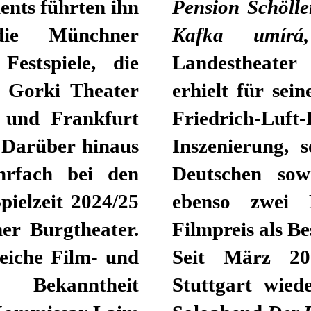
nts führten ihn
Pension Schölle
die Münchner
Kafka umír
Festspiele, die
Landestheate
m Gorki Theater
erhielt für sei
t und Frankfurt
Friedrich-Luf
 Darüber hinaus
Inszenierung, 
hrfach bei den
Deutschen sow
pielzeit 2024/25
ebenso zwei 
er Burgtheater.
Filmpreis als Be
reiche Film- und
Seit März 20
e Bekanntheit
Stuttgart wied