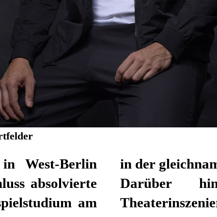
tfelder
in West-Berlin
in der gleichn
uss absolvierte
Darüber hin
spielstudium am
Theaterinszeni