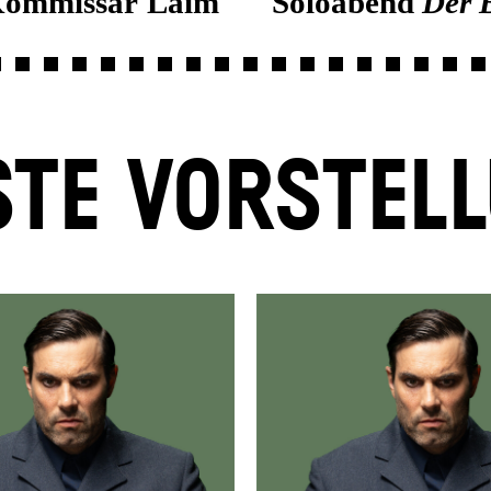
s Kommissar Laim
Soloabend
Der 
TE VORSTEL