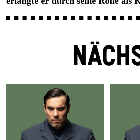
erlangte er durch seine Rolle al
NÄCHS