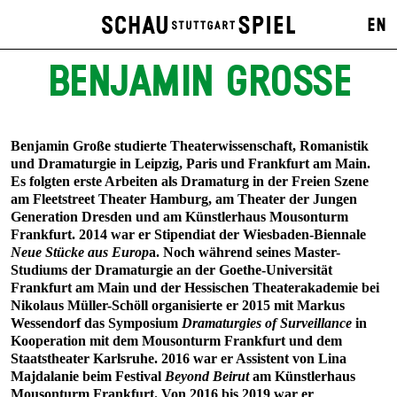
EN
BENJAMIN GROSSE
Benjamin Große studierte Theaterwissenschaft, Romanistik
und Dramaturgie in Leipzig, Paris und Frankfurt am Main.
Es folgten erste Arbeiten als Dramaturg in der Freien Szene
am Fleetstreet Theater Hamburg, am Theater der Jungen
Generation Dresden und am Künstlerhaus Mousonturm
Frankfurt. 2014 war er Stipendiat der Wiesbaden-Biennale
Neue Stücke aus Europ
a. Noch während seines Master-
Studiums der Dramaturgie an der Goethe-Universität
Frankfurt am Main und der Hessischen Theaterakademie bei
Nikolaus Müller-Schöll organisierte er 2015 mit Markus
Wessendorf das Symposium
Dramaturgies of Surveillance
in
Kooperation mit dem Mousonturm Frankfurt und dem
Staatstheater Karlsruhe. 2016 war er Assistent von Lina
Majdalanie beim Festival
Beyond Beirut
am Künstlerhaus
Mousonturm Frankfurt. Von 2016 bis 2019 war er