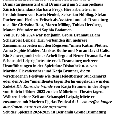
Dramaturgieassistent und Dramaturg am Schauspielhaus
Zürich (Intendanz Barbara Frey). Hier arbeitete er in
Produktionen von Karin Henkel, Sebastian Nübling, Stefan
Pucher und Herbert Fritsch als Assistent und als Dramaturg
u. a. für Christina Rast, Marco Milling, Tobias Herzberg,
Manon Pfrunder und Sophia Bodamer.
Von 2019 bis 2024 war Benjamin Große Dramaturg am
Schauspiel Leipzig. Hier verbanden ihn mehrere
Zusammenarbeiten mit den Regisseur*innen Katrin Plötner,
Anna-Sophie Mahler, Markus Bothe und Nuran David Calis.
Ein Schwerpunkt seiner Arbeit liegt auf Neuer Dramatik. Am
Schauspiel Leipzig betreute er als Dramaturg mehrere
Uraufführungen in der Spielstätte Diskothek u. a. von
Martina Clavadetscher und Katja Brunner, die zu
verschiedenen Festivals wie dem Heidelberger Stückemarkt
oder den Autor*innentheatertagen Berlin eingeladen wurden.
Zuletzt
Die Kunst der Wunde
von Katja Brunner in der Regie
von Katrin Plötner 2023 zu den Mülheimer Theatertagen.
Während seiner Zeit am Schauspiel Leipzig leitete er
zusammen mit Marleen Ilg das Festival
4+1 – ein treffen junger
autorInnen. neue texte der gegenwart
.
Seit der Spielzeit 2024/2025 ist Benjamin Große Dramaturg