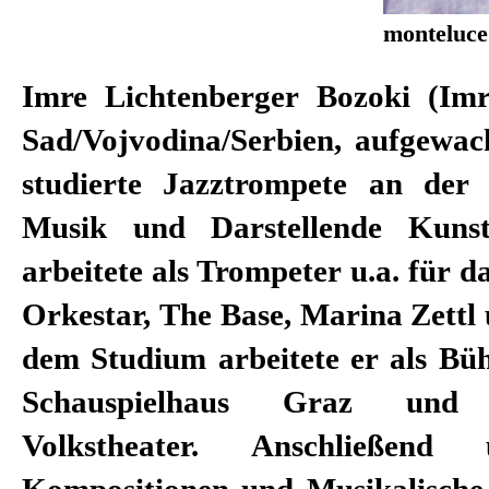
monteluce
Imre Lichtenberger Bozoki (Im
er bereits mit zahlreichen R
Sad/Vojvodina/Serbien, aufgewach
zusammen, u.a. Niklaus Helbling, 
studierte Jazztrompete an der 
Amélie Niermeyer, Stefan B
Musik und Darstellende Kuns
Ostertag, Wojtek Klemm, Gil Meh
arbeitete als Trompeter u.a. für d
Eder, Ed. Hauswirt, Helmut K
Orkestar, The Base, Marina Zettl
Henning, Joachim Gottfried 
dem Studium arbeitete er als B
Klengel, Robert Gerloff, Sandy L
Schauspielhaus Graz un
Frühwald. Er bildet seit 20
Volkstheater. Anschließen
Wallmüller und Tim Breyvoge
Kompositionen und Musikalische 
Künstlerkollektiv (www.notw