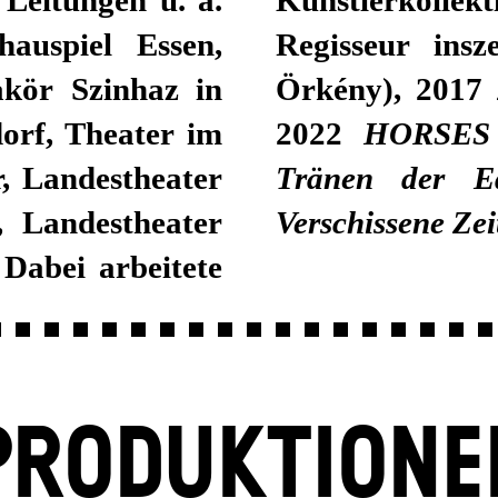
hauspiel Essen,
Regisseur ins
akör Szinhaz in
Örkény), 2017
orf, Theater im
2022
HORSES
, Landestheater
Tränen der E
, Landestheater
Verschissene Ze
Dabei arbeitete
PRODUKTIONE