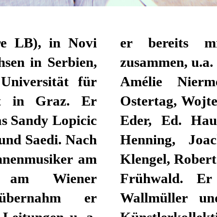
re LB), in Novi
egisseur*innen
sen in Serbien,
Àrpàd Schilling,
Universität für
achmann, Sara
t in Graz. Er
mert, Christine
as Sandy Lopicic
öpping, Rupert
 und Saedi. Nach
Goller, Monika
ühnenmusiker am
opičić und Sanja
d am Wiener
06 mit Moritz
d übernahm er
l das notwork
Leitungen u. a.
ork.biz). Als