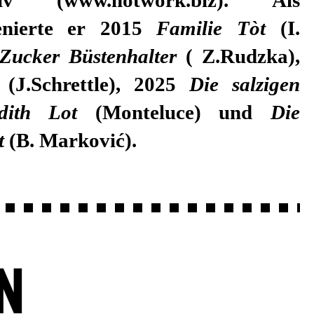
zenierte er 2015
Familie Tòt
(I.
Zucker Büstenhalter
( Z.Rudzka),
(J.Schrettle), 2025
Die salzigen
dith Lot
(Monteluce) und
Die
it
(B. Marković).
N