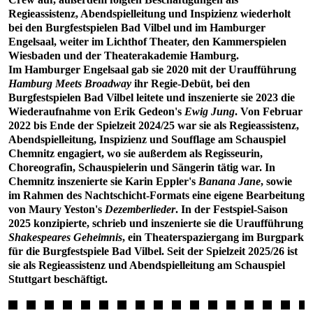
Regieassistenz, Abendspielleitung und Inspizienz wiederholt
bei den Burgfestspielen Bad Vilbel und im Hamburger
Engelsaal, weiter im Lichthof Theater, den Kammerspielen
Wiesbaden und der Theaterakademie Hamburg.
Im Hamburger Engelsaal gab sie 2020 mit der Uraufführung
Hamburg Meets Broadway
ihr Regie-Debüt, bei den
Burgfestspielen Bad Vilbel leitete und inszenierte sie 2023 die
Wiederaufnahme von Erik Gedeon's
Ewig Jung
. Von Februar
2022 bis Ende der Spielzeit 2024/25 war sie als Regieassistenz,
Abendspielleitung, Inspizienz und Soufflage am Schauspiel
Chemnitz engagiert, wo sie außerdem als Regisseurin,
Choreografin, Schauspielerin und Sängerin tätig war. In
Chemnitz inszenierte sie Karin Eppler's
Banana Jane
, sowie
im Rahmen des Nachtschicht-Formats eine eigene Bearbeitung
von Maury Yeston's
Dezemberlieder
. In der Festspiel-Saison
2025 konzipierte, schrieb und inszenierte sie die Uraufführung
Shakespeares Geheimnis
, ein Theaterspaziergang im Burgpark
für die Burgfestspiele Bad Vilbel. Seit der Spielzeit 2025/26 ist
sie als Regieassistenz und Abendspielleitung am Schauspiel
Stuttgart beschäftigt.