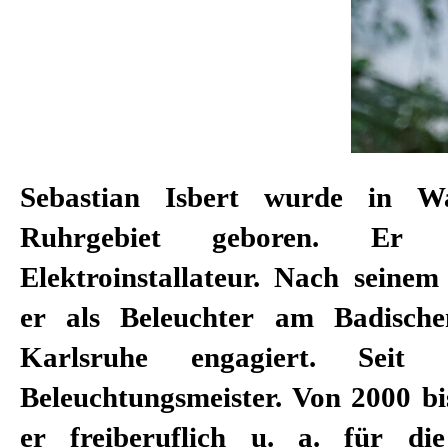
Sebastian Isbert wurde in W
Beleuchtungsinspektor und ste
Ruhrgebiet geboren. Er i
Leiter der Beleuchtung am Schau
Elektroinstallateur. Nach seinem
tätig. Als Lichtgestalter arbeitete
er als Beleuchter am Badische
Regisseur*innen Nora Schlock
Karlsruhe engagiert. Seit
Sonnenbichler, Stephan Kimmi
Beleuchtungsmeister. Von 2000 bi
Rüping. Armin Petras, Rob
er freiberuflich u. a. für die
Sebastian Baumgarten, René Poll