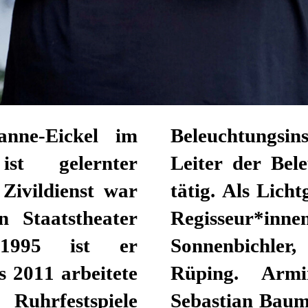
anne-Eickel im
llvertretender
st gelernter
spiel Stuttgart
 Zivildienst war
 er u. a. mit den
n Staatstheater
er, Bernadette
 1995 ist er
g, Christopher
s 2011 arbeitete
ert Borgmann,
 Ruhrfestspiele
esch und Sophia