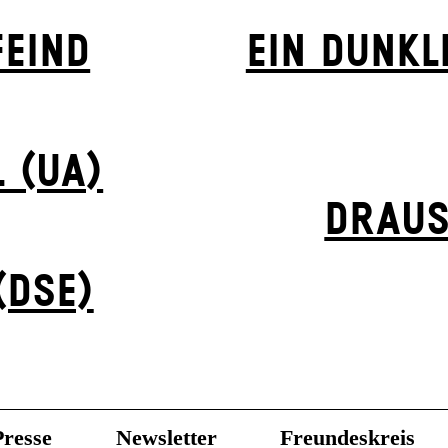
EIND
EIN DUNK­L
 (UA)
DRAUS
(DSE)
Presse
Newsletter
Freundeskreis