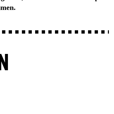
men.
N