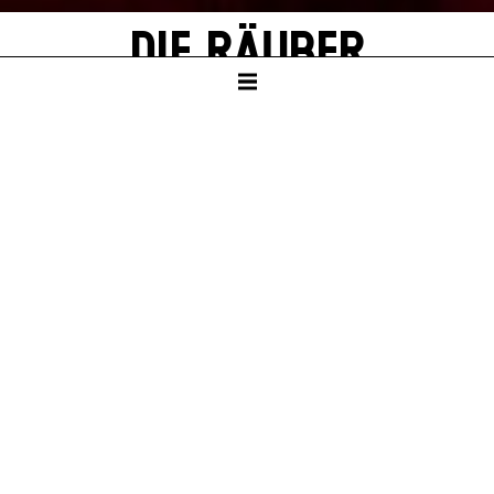
DIE RÄUBER
von Friedrich Schiller
Mit Texten von Thomas Melle
SCHAUSPIELHAUS
Ab Klasse 8
Dauer – ca. 2:30 Std., eine Pause nach 1:10 Std.
PREMIERE
Sa – 04. Jul 26
KARTEN
So – 04. Okt 26, 19:30
Mo – 12. Okt 26, 19:30