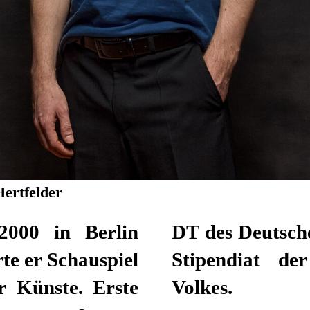
Hertfelder
2000 in Berlin
 Theaters Berlin. Seit 2022 ist er
te er Schauspiel
g des deutschen
r Künste. Erste
Volkes.