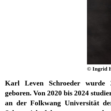
© Ingrid 
Karl Leven Schroeder
wurde 
DT des Deutschen
geboren. Von 2020 bis 2024 studier
Stipendiat der Studienstiftun
an der Folkwang Universität de