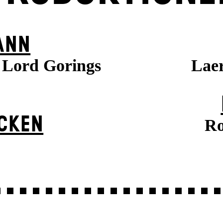
ANN
, Lord Gorings
Laer
ÜCKEN
Ro