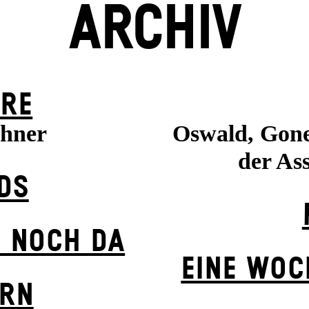
ARCHIV
ERE
ühner
Oswald, Gone
der Ass
DS
 NOCH DA
EINE WOC
ERN