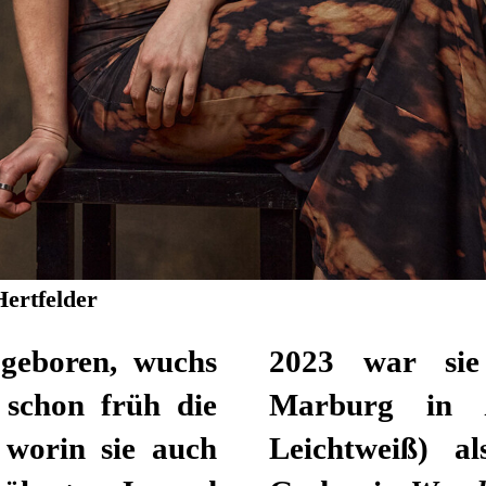
Hertfelder
 geboren, wuchs
Landestheater
 schon früh die
Marburg in
 worin sie auch
Leichtweiß) a