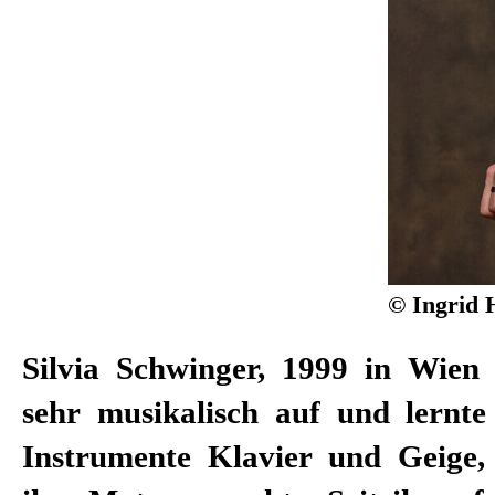
© Ingrid 
Silvia Schwinger, 1999 in Wien
2023 war sie am Hessischen 
sehr musikalisch auf und lernte
Instrumente Klavier und Geige,