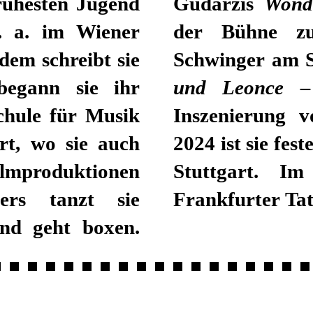
rühesten Jugend
Gudarzis
Wond
u. a. im Wiener
der Bühne zu 
em schreibt sie
Schwinger am S
begann sie ihr
und Leonce –
chule für Musik
Inszenierung 
rt, wo sie auch
2024 ist sie fe
ilmproduktionen
Stuttgart. I
ers tanzt sie
Frankfurter Ta
nd geht boxen.