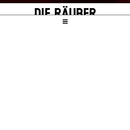
DIE RÄUBER
von Friedrich Schiller
Mit Texten von Thomas Melle
SCHAUSPIELHAUS
Ab Klasse 8
Dauer – ca. 2:30 Std., eine Pause nach 1:10 Std.
PREMIERE
Sa – 04. Jul 26
KARTEN
So – 04. Okt 26, 19:30
Mo – 12. Okt 26, 19:30