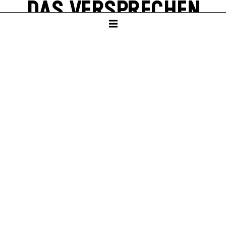
DAS VER­SPRECHEN
von Friedrich Dürrenmatt
SCHAUSPIELHAUS
ab Klasse 10
PREMIERE
Sa – 23. Jan 27
KARTEN
Sa – 23. Jan 27, 19:30
So – 24. Jan 27, 19:30
Sa – 30. Jan 27, 19:30
Weitere Termine sind in Planung.