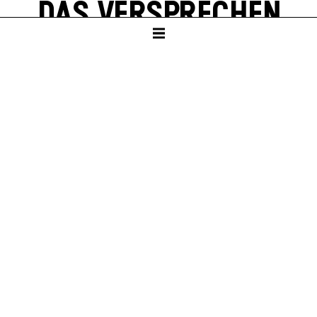
DAS VER­SPRECHEN
von Friedrich Dürrenmatt
SCHAUSPIELHAUS
ab Klasse 10
PREMIERE
Sa – 23. Jan 27
KARTEN
Sa – 23. Jan 27, 19:30
So – 24. Jan 27, 19:30
Sa – 30. Jan 27, 19:30
Weitere Termine sind in Planung.